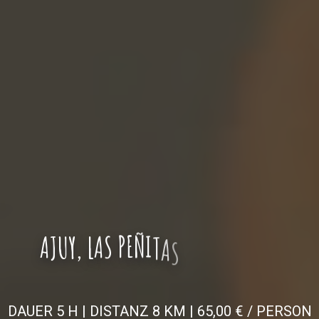
A
J
U
Y
,
L
A
S
P
E
Ñ
I
T
A
S
W
A
N
D
E
R
U
N
G
DAUER 5 H | DISTANZ 8 KM | 65,00 € / PERSON