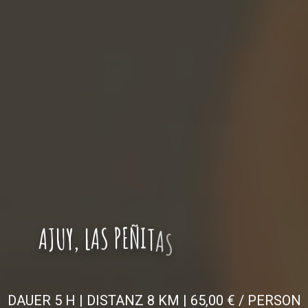
A
J
U
Y
,
L
A
S
P
E
Ñ
I
T
A
S
W
A
N
D
E
R
U
N
G
DAUER 5 H | DISTANZ 8 KM | 65,00 € / PERSON