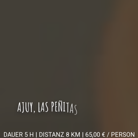
A
J
U
Y
,
L
A
S
P
E
Ñ
I
T
A
S
W
A
N
D
E
R
U
N
G
DAUER 5 H | DISTANZ 8 KM | 65,00 € / PERSON